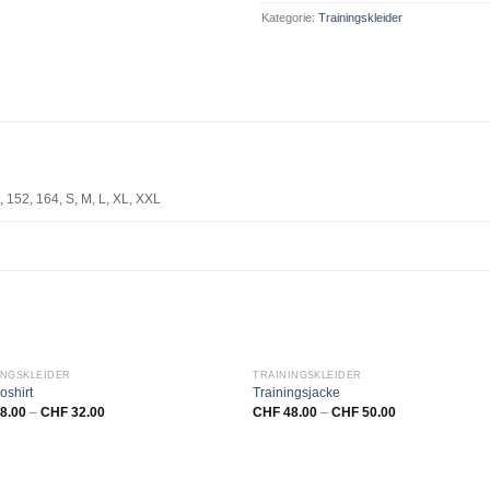
Kategorie:
Trainingskleider
, 152, 164, S, M, L, XL, XXL
INGSKLEIDER
TRAININGSKLEIDER
oshirt
Trainingsjacke
8.00
–
CHF
32.00
CHF
48.00
–
CHF
50.00