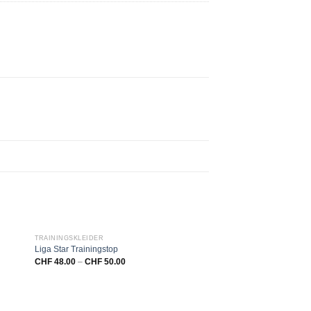
TRAININGSKLEIDER
TRAININGSKLEIDER
Liga Star Trainingstop
Tanaro Sockenstulpen
CHF
48.00
–
CHF
50.00
CHF
12.00